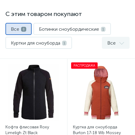
С этим товаром покупают
Все
Ботинки сноубордические
8
1
Куртки для сноуборда
Все
1
Носки спортивные
Перчатки и варежки
1
1
РАСПРОДАЖА
Сноуборды
Флис и кофты
1
1
Шлемы
Штаны горнолыжные
1
1
Кофта флисовая Roxy
Куртка для сноуборда
Limeligh Zt Black
Burton 17-18 Wb Mossey