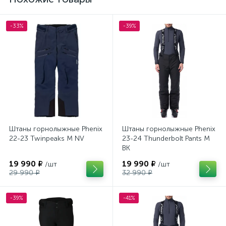
-33%
-39%
Штаны горнолыжные Phenix
Штаны горнолыжные Phenix
22-23 Twinpeaks M NV
23-24 Thunderbolt Pants M
BK
19 990 ₽
19 990 ₽
/шт
/шт
29 990 ₽
32 990 ₽
-39%
-41%