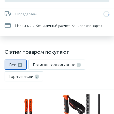
Определяем...
Наличный и безналичный расчет, банковские карты
С этим товаром покупают
Все
Ботинки горнолыжные
8
1
Горные лыжи
1
Крепления для горных лыж
1
Куртки горнолыжные
Маски и линзы
1
1
Носки спортивные
Палки горнолыжные
1
1