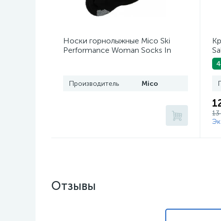
Носки горнолыжные Mico Ski
Кр
Performance Woman Socks In
Sa
Wool Nero
4
Производитель
Mico
1
13
Эк
Отзывы