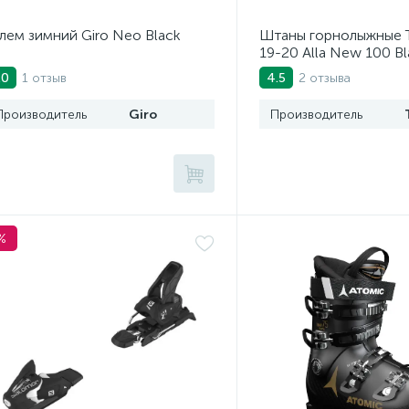
ем зимний Giro Neo Black
Штаны горнолыжные To
19-20 Alla New 100 Bl
1 отзыв
2 отзыва
.0
4.5
Производитель
Giro
Производитель
%