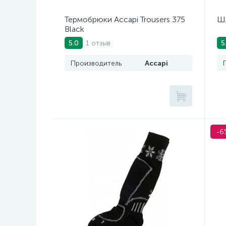
Термобрюки Accapi Trousers 375
Шл
Black
1 отзыв
5.0
5
Производитель
Accapi
-6