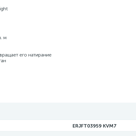
ight
. м
вращает его натирание
тан
ERJFT03959 KVM7