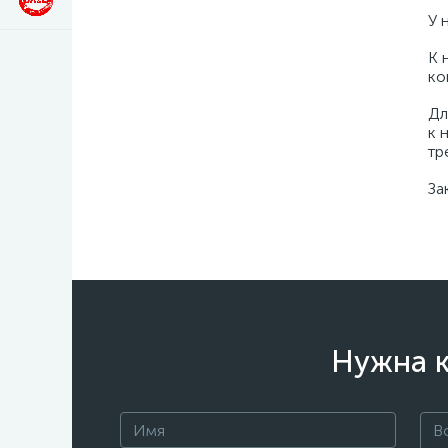
У 
К 
ко
Дл
к 
тр
За
Нужна к