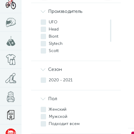
Производитель
UFO
Head
Biont
Slytech
Scott
Komperdell
Losraketos
Сезон
Luckyboo
2020 - 2021
Пол
Женский
Мужской
Подходит всем