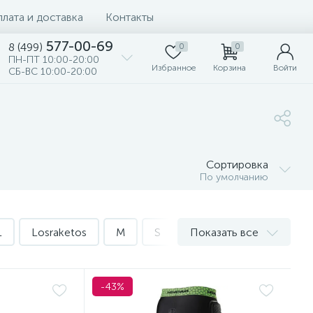
лата и доставка
Контакты
577-00-69
8 (499)
0
0
ПН-ПТ 10:00-20:00
Избранное
Корзина
Войти
СБ-ВС 10:00-20:00
Сортировка
По умолчанию
L
Losraketos
M
S
XL
Показать все
XS
XXL
-43%