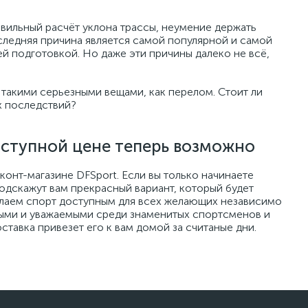
авильный расчёт уклона трассы, неумение держать
следняя причина является самой популярной и самой
ей подготовкой. Но даже эти причины далеко не всё,
 такими серьезными вещами, как перелом. Стоит ли
х последствий?
оступной цене теперь возможно
онт-магазине DFSport. Если вы только начинаете
подскажут вам прекрасный вариант, который будет
елаем спорт доступным для всех желающих независимо
ными и уважаемыми среди знаменитых спортсменов и
оставка привезет его к вам домой за считаные дни.