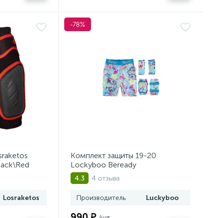
-78%
raketos
Комплект защиты 19-20
lack\Red
Lockyboo Beready
4 отзыва
4.3
Losraketos
Производитель
Luckyboo
990 ₽
/шт