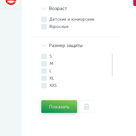
Возраст
Детские и юниорские
Взрослые
Размер защиты
S
M
L
XL
XXS
140 см
XS
Показать
38