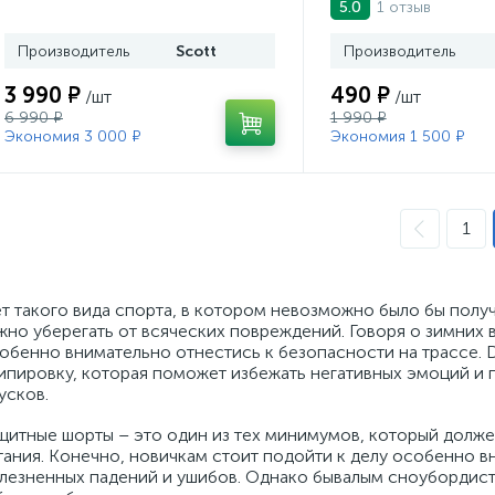
1 отзыв
5.0
Производитель
Scott
Производитель
3 990 ₽
490 ₽
/шт
/шт
6 990 ₽
1 990 ₽
Экономия 3 000 ₽
Экономия 1 500 ₽
1
т такого вида спорта, в котором невозможно было бы получ
жно уберегать от всяческих повреждений. Говоря о зимних в
обенно внимательно отнестись к безопасности на трассе. 
ипировку, которая поможет избежать негативных эмоций и
усков.
щитные шорты – это один из тех минимумов, который долж
тания. Конечно, новичкам стоит подойти к делу особенно в
лезненных падений и ушибов. Однако бывалым сноубордиста