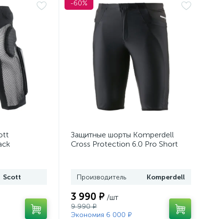
-60%
ott
Защитные шорты Komperdell
ack
Cross Protection 6.0 Pro Short
Black
Scott
Производитель
Komperdell
3 990 ₽
/шт
9 990 ₽
Экономия 6 000 ₽