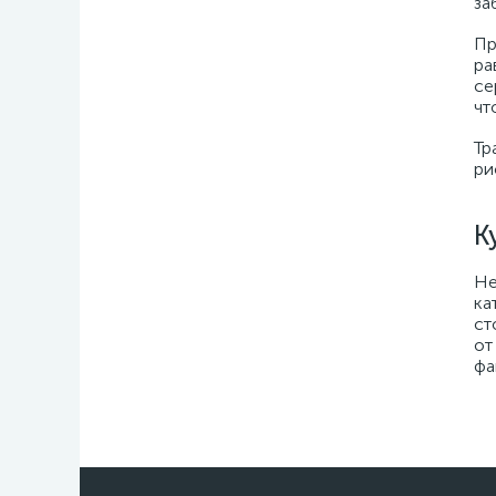
за
Пр
ра
се
чт
Тр
ри
К
Не
ка
ст
от
фа