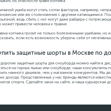
бывать об опасности травм копчика.
ичиной ушиба могут стать сотни факторов, например, непр
вновесие или же столкновения с другими катающимися. По
рьезной, ведь сбить с ног могут даже райдера с потрясающ
о может привести человека к травме.
авма копчика грозит не только болезненными ушибами, но и
сковать, если есть возможность уберечь себя от негативны
упить защитные шорты в Москве по д
дорогие защитные шорты для сноуборда можно найти в диск
таться на горных лыжах или сноуборде, наши консультанты 
оить намного дешевле, чем у магазинов-конкурентов. Мы д
 их дохода. Представленные у нас бренды являются извест
натов спорта. Сделайте заказ на сайте, и наша курьерская д