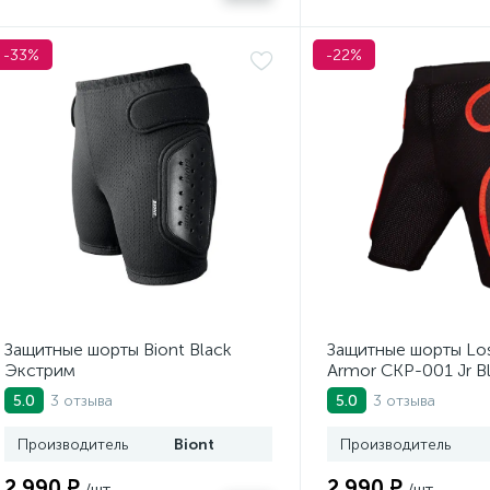
-33%
-22%
Защитные шорты Biont Black
Защитные шорты Los
Экстрим
Armor CKP-001 Jr B
3 отзыва
3 отзыва
5.0
5.0
Производитель
Biont
Производитель
2 990 ₽
2 990 ₽
/шт
/шт