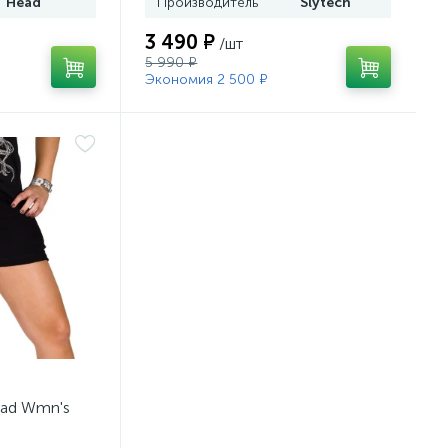
Head
Производитель
Slytech
3 490 ₽
/шт
5 990 ₽
Экономия 2 500 ₽
ad Wmn's