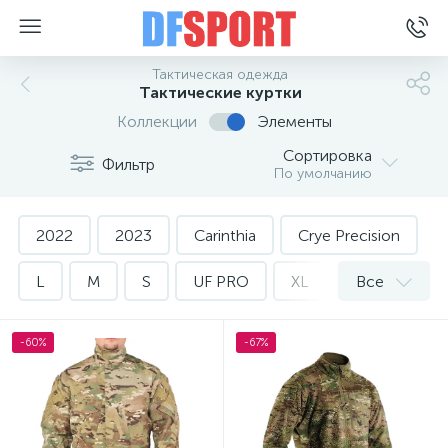
Тактическая одежда
Тактические куртки
Коллекции
Элементы
Сортировка
Фильтр
По умолчанию
2022
2023
Carinthia
Crye Precision
L
M
S
UF PRO
XL
XXL
Все
Демисезонные
Женские
Зимние
-60%
-67%
Мужские