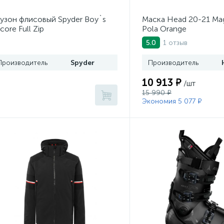
узон флисовый Spyder Boy`s
Маска Head 20-21 Mag
core Full Zip
Pola Orange
1 отзыв
5.0
Производитель
Spyder
Производитель
10 913 ₽
/шт
15 990 ₽
Экономия 5 077 ₽