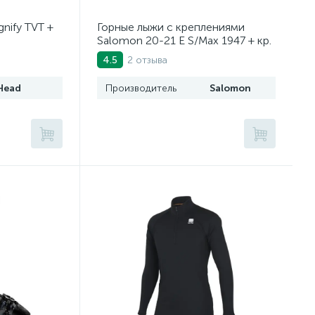
nify TVT +
Горные лыжи с креплениями
Salomon 20-21 E S/Max 1947 + кр.
Z12 GW F80(405502010)
2 отзыва
4.5
Head
Производитель
Salomon