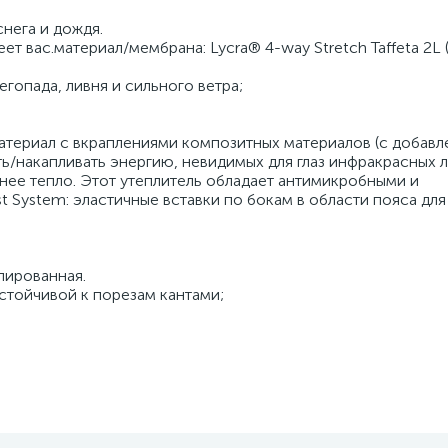
снега и дождя.
ет вас.материал/мембрана: Lycra® 4-way Stretch Taffeta 2L 
гопада, ливня и сильного ветра;
 материал с вкраплениями композитных материалов (с добав
ь/накапливать энергию, невидимых для глаз инфракрасных л
 нее тепло. Этот утеплитель обладает антимикробными и
st System: эластичные вставки по бокам в области пояса для
лированная.
стойчивой к порезам кантами;