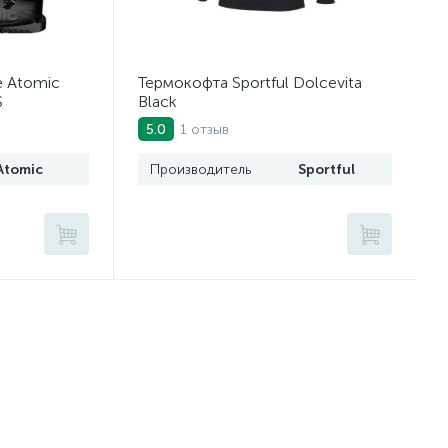
 Atomic
Термокофта Sportful Dolcevita
S
Black
1 отзыв
5.0
Atomic
Производитель
Sportful