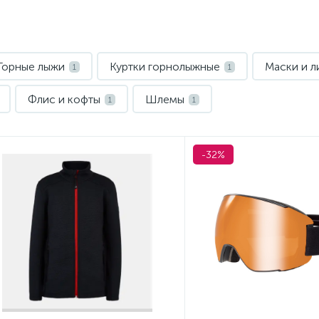
Горные лыжи
Куртки горнолыжные
Маски и л
1
1
Флис и кофты
Шлемы
1
1
-32%