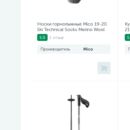
Носки горнолыжные Mico 19-20
Ку
Ski Technical Socks Merino Wool
21
Nero
1 отзыв
5.0
5
Производитель
Mico