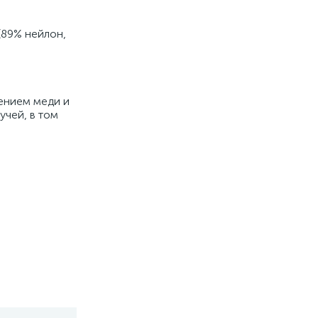
(89% нейлон,
лением меди и
учей, в том