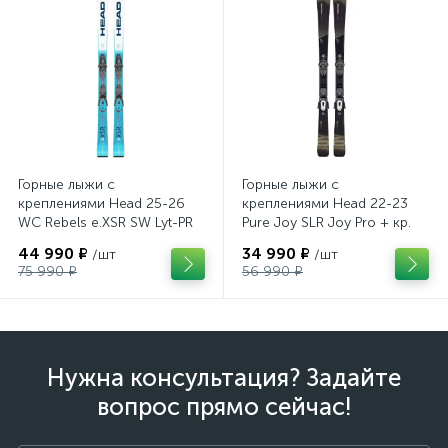
Горные лыжи с
Горные лыжи с
креплениями Head 25-26
креплениями Head 22-23
WC Rebels e.XSR SW Lyt-PR
Pure Joy SLR Joy Pro + кр.
+ кр. Head PR 11 GW
Head Joy 9 GW SLR
44 990 ₽
34 990 ₽
/шт
/шт
(100943)
(100953)
75 990 ₽
56 990 ₽
Нужна консультация? Задайте
вопрос прямо сейчас!