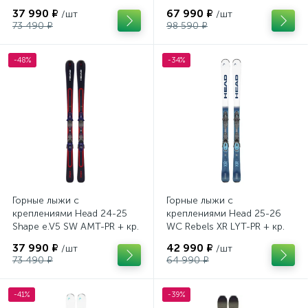
Tyrolia PRD 12 GW (114464)
кр. Head PR 11 GW (100943)
37 990 ₽
67 990 ₽
/шт
/шт
73 490 ₽
98 590 ₽
-48%
-34%
Горные лыжи с
Горные лыжи с
креплениями Head 24-25
креплениями Head 25-26
Shape e.V5 SW AMT-PR + кр.
WC Rebels XR LYT-PR + кр.
Head PR 11 GW (100943)
Head PR 11 GW (100943)
37 990 ₽
42 990 ₽
/шт
/шт
73 490 ₽
64 990 ₽
-41%
-39%