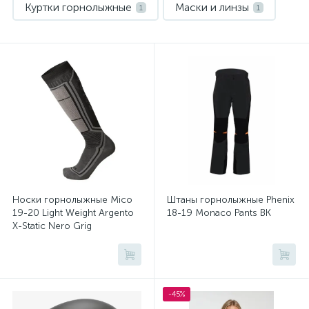
Куртки горнолыжные
Маски и линзы
1
1
Носки спортивные
Палки горнолыжные
1
1
Термобелье
Шлемы
1
1
Штаны горнолыжные
1
Носки горнолыжные Mico
Штаны горнолыжные Phenix
19-20 Light Weight Argento
18-19 Monaco Pants BK
X-Static Nero Grig
-45%