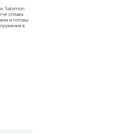
ях. Salomon
гче сплава
ами и готовы
огружения в