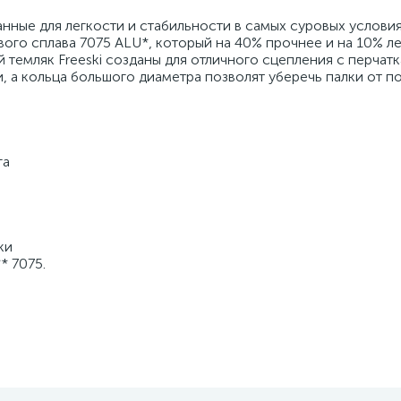
нные для легкости и стабильности в самых суровых услови
го сплава 7075 ALU*, который на 40% прочнее и на 10% ле
темляк Freeski созданы для отличного сцепления с перчатк
, а кольца большого диаметра позволят уберечь палки от п
га
ки
* 7075.