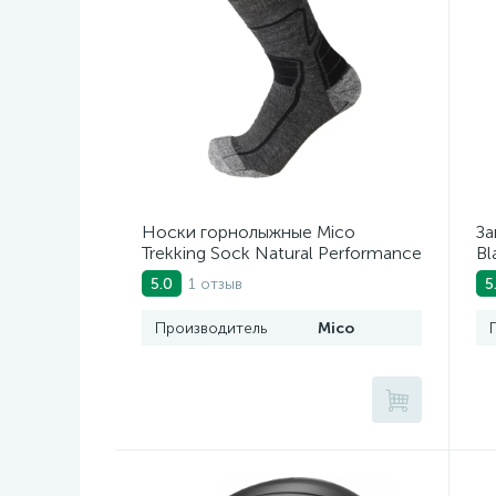
Носки горнолыжные Mico
За
Trekking Sock Natural Performance
Bl
In Wool Antracite Mel
1 отзыв
5.0
5
Производитель
Mico