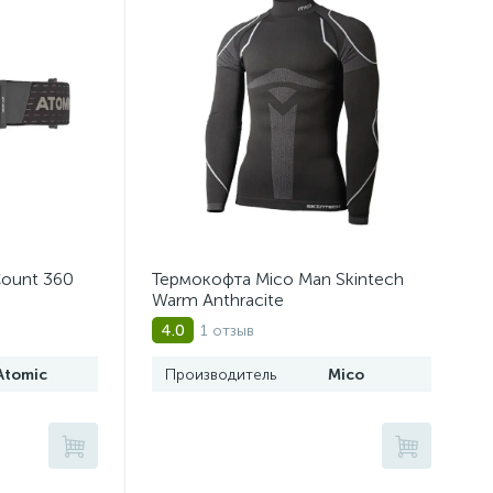
Count 360
Термокофта Mico Man Skintech
Warm Anthracite
1 отзыв
4.0
Atomic
Производитель
Mico