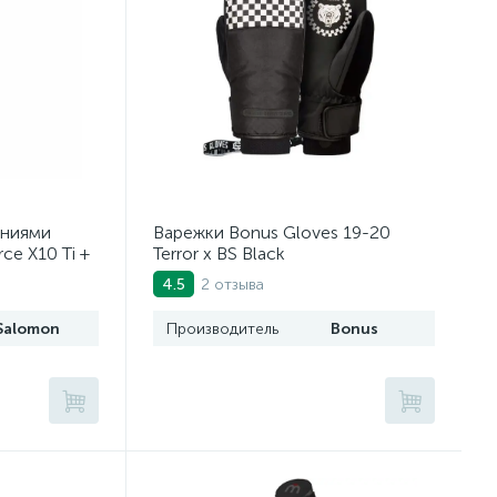
ениями
Варежки Bonus Gloves 19-20
ce X10 Ti +
Terror x BS Black
10)
2 отзыва
4.5
Salomon
Производитель
Bonus