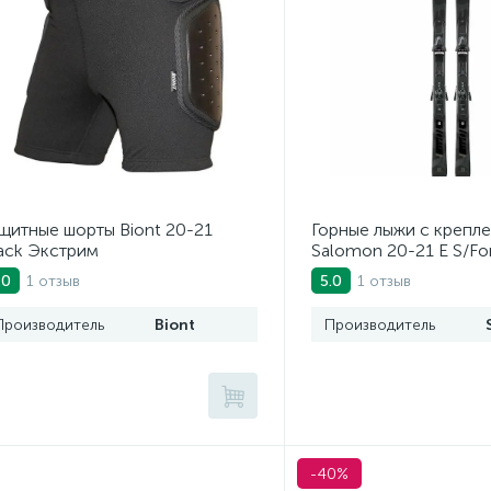
щитные шорты Biont 20-21
Горные лыжи с крепл
ack Экстрим
Salomon 20-21 E S/For
кр. E Z12 GW (405502
1 отзыв
1 отзыв
.0
5.0
Производитель
Biont
Производитель
-40%