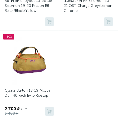
Ботинки сноубордические
Шлем зимний Salomon 20-
Salomon 19-20 Faction Rtl
21 QST Charge Grey/Lemon
Black/Black/Yellow
Chrome
-50%
Сумка Burton 18-19 Mltpth
Duff 40 Pack Evilo Ripstop
2 700 ₽
/шт
5 400 ₽