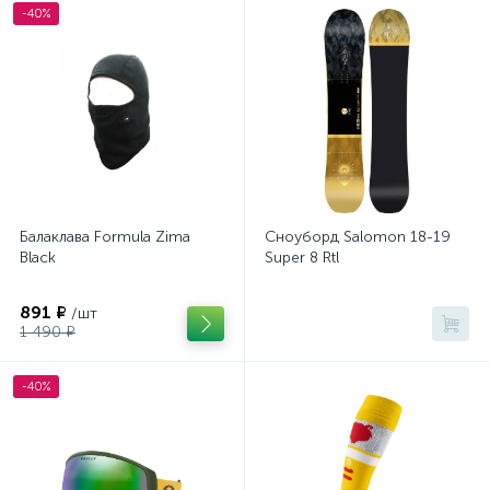
-40%
Сноуборды
Сумки
Шлемы
1
1
1
Балаклава Formula Zima
Сноуборд Salomon 18-19
Black
Super 8 Rtl
891 ₽
/шт
1 490 ₽
-40%