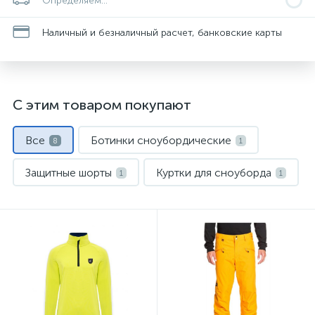
Определяем...
Наличный и безналичный расчет, банковские карты
С этим товаром покупают
Все
Ботинки сноубордические
8
1
Защитные шорты
Куртки для сноуборда
1
1
Маски и линзы
Носки спортивные
1
1
Сноуборды
Флис и кофты
1
1
Штаны для сноуборда
1