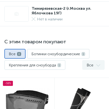
Тимирязевская-2 (г.Москва ул.
Яблочкова 19Г)
Нет в наличии
С этим товаром покупают
Все
Ботинки сноубордические
8
1
Крепления для сноуборда
Все
1
Куртки для сноуборда
Маски и линзы
1
1
-58%
Носки спортивные
Сноуборды
1
1
Термобелье
Шлемы
1
1