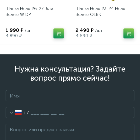
Шапка Head 26-27 Julia
Шапка Head 23-24 Head
Beanie W DP
Beanie OLBK
1 990 ₽
2 490 ₽
/шт
/шт
4 890 ₽
4 690 ₽
Нужна консультация? Задайте
вопрос прямо сейчас!
+7