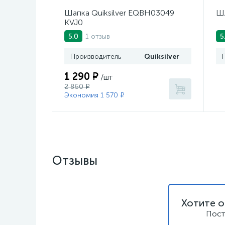
Шапка Quiksilver EQBH03049
Шл
KVJ0
1 отзыв
5.0
5
Производитель
Quiksilver
1 290 ₽
/шт
2 860 ₽
Экономия 1 570 ₽
Отзывы
Хотите о
Пост