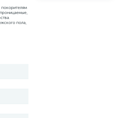
м покорителям
епроницаемые,
ства.
ужского пола,