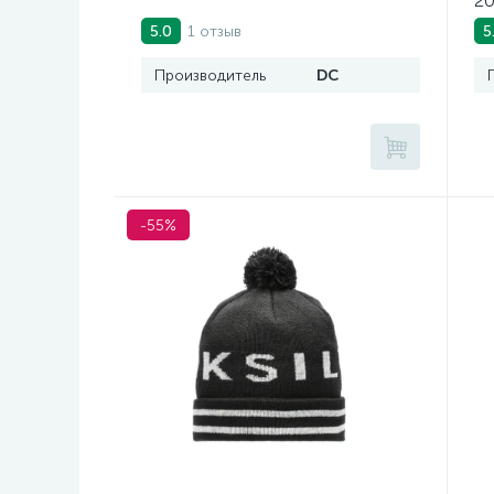
20
1 отзыв
5.0
5
Производитель
DC
-55%