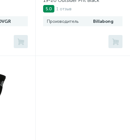
19-20 Outsider Pnt Black
1 отзыв
5.0
DVGR
Производитель
Billabong