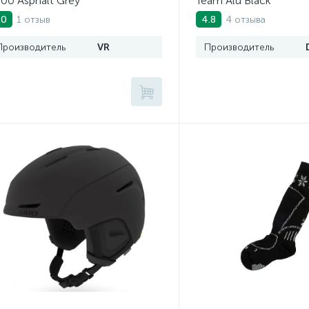
00 Asphalt Grey
Team Alu Black
1 отзыв
4 отзыва
.0
4.8
Производитель
VR
Производитель