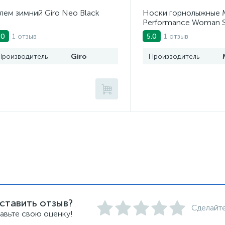
ем зимний Giro Neo Black
Носки горнолыжные M
Performance Woman S
Wool Nero Argento
1 отзыв
1 отзыв
.0
5.0
Производитель
Giro
Производитель
ставить отзыв?
Сделайте
авьте свою оценку!