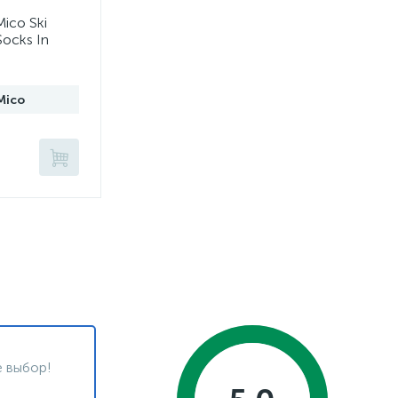
ico Ski
ocks In
Mico
 выбор!