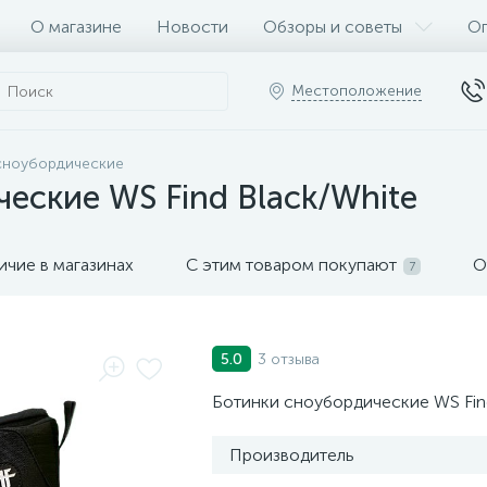
О магазине
Новости
Обзоры и советы
Оп
Местоположение
сноубордические
еские WS Find Black/White
ичие в магазинах
С этим товаром покупают
О
7
3 отзыва
5.0
Ботинки сноубордические WS Fin
Производитель