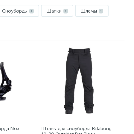
Сноуборды
Шапки
Шлемы
1
1
1
орда Nox
Штаны для сноуборда Billabong