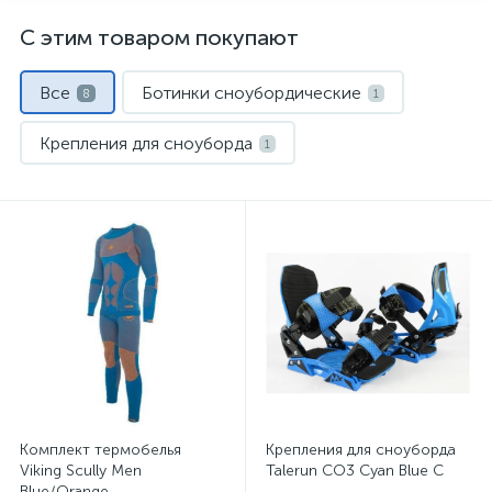
С этим товаром покупают
Все
Ботинки сноубордические
8
1
Крепления для сноуборда
1
Маски и линзы
Носки спортивные
1
1
Сноуборды
Термобелье
Шлемы
1
1
1
Штаны для сноуборда
1
Комплект термобелья
Крепления для сноуборда
Viking Scully Men
Talerun CO3 Cyan Blue C
Blue/Orange