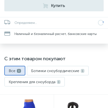
Купить
Определяем...
Наличный и безналичный расчет, банковские карты
С этим товаром покупают
Все
Ботинки сноубордические
8
1
Крепления для сноуборда
1
Куртки для сноуборда
Маски и линзы
1
1
Носки спортивные
Термобелье
1
1