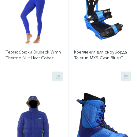
Флис и кофты
Шлемы
1
1
Термобрюки Brubeck Wmn
Крепления для сноуборда
Thermo Nilit Heat Cobalt
Talerun MX9 Cyan Blue C