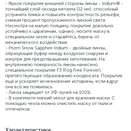
- Яркое покрытие внешней стороны линзы - Iridium® -
тончайший слой оксида металла (12 нм), способный
устранить блики и повысить контрастность рельефа,
снижая процент пропускаемого линзой света.
Несмотря на малую толщину, покрытие довольно
устойчиво к царапинам, однако, носите маску в
специальном чехле и старайтесь беречь от
механического воздействия.
- Prizm Snow Sapphire Iridium - двойные линзы,
образующие буфер между воздухом снаружи и
изнутри для предотвращения запотевания. На
внутреннюю поверхность линзы нанесено
специальное покрытие F3 (Fog Free Forever),
препятствующее образованию конденсата. Покрытие
ещё и ускоряет исчезновение испарины, если вдруг
она всё же появилась.
- Линза защищает от УФ-лучей на 100%.
- В комплекте мягкий чехол для хранения маски. С
помощью чехла можно очистить маску от пыли и
отпечатков.
Характеристики