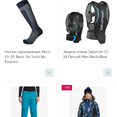
Носки спортивные
Сноуборды
1
1
Термобелье
Штаны для сноуборда
1
1
Носки горнолыжные Mico
Защита спины Salomon 17-
19-20 Basic Ski Sock Blu
18 Flexcell Men Black/Blue
Azzurro
-54%