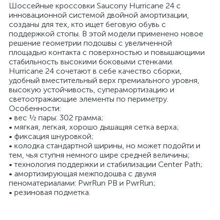
Шоссейные кроссовки Saucony Hurricane 24 с
инновационной системой двойной амортизации,
созданы для тех, кто ищет беговую обувь с
поддержкой стопы. В этой модели применено новое
решение геометрии подошвы с увеличенной
площадью контакта с поверхностью и повышающими
стабильность высокими боковыми стенками.
Hurricane 24 сочетают в себе качество сборки,
удобный вместительный верх премиального уровня,
высокую устойчивость, суперамортизацию и
светоотражающие элементы по периметру.
Особенности:
• вес ½ пары: 302 грамма;
• мягкая, легкая, хорошо дышащяя сетка верха;
• фиксация шнуровкой;
• колодка стандартной ширины, но может подойти и
тем, чья ступня немного шире средней величины;
• технология поддержки и стабилизации Center Path;
• амортизирующая межподошва с двумя
пеноматериалами: PwrRun PB и PwrRun;
• резиновая подметка.