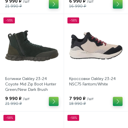
9 990 ₽
6 990 ₽
/шт
/шт
21 990 ₽
16 990 ₽
-55%
-58%
Ботинки Oakley 23-24
Кроссовки Oakley 23-24
Coyote Mid Zip Boot Hunter
NSC75 Fantom/White
Green/New Dark Brush
9 990 ₽
7 990 ₽
/шт
/шт
21 990 ₽
18 990 ₽
-58%
-58%