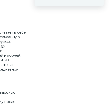
очетает в себе
ксимальную
узках.
 до
ро
й и корней.
 и 3D-
 это ваш
вседневной
 высокую
му после