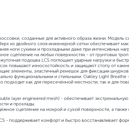
кроссовки, созданные для активного образа жизни. Модель с
Верх из двойного слоя инженерной сетки обеспечивает ма
аняя ноги сухими и прохладными даже при интенсивных нагр
жное сцепление на любых поверхностях - от грунтовых троп
жуточная подошва LCS поглощает ударные нагрузки и быст
осок повышают износостойкость и защищают стопу от камне
ющие элементы, эластичный ремешок для фиксации шнурков
льно функциональными и стильными. Oakley Light Breathe -
 подходит как для пересечённой местности, так и для по
ouble layer engineered mesh) - обеспечивает экстремальную
ости и прохлады;
адёжное сцепление на мокрой и сухой поверхности, а также
S - поддерживает комфорт и быстро восстанавливает фор