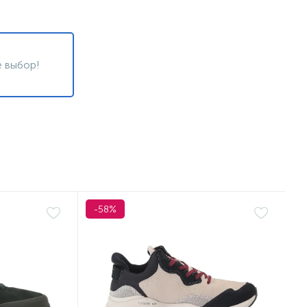
 выбор!
-58%