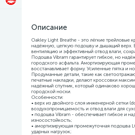
Описание
Oakley Light Breathe - это лёгкие трейловые 
надёжную, цепкую подошву и дышащий верх. 
вентиляцию и эффективный отвод влаги, сохр
Подошва Vibram гарантирует гибкое, но надё
городского асфальта. Амортизирующая проме
восстанавливает форму. Усиленные пятка и н
Продуманные детали, такие как светоотража
печатные накладки, делают кроссовки максима
надёжный спутник, который одинаково хорошо
городской носки.
Особенности:
• верх из двойного слоя инженерной сетки (d
воздухопроницаемость и отвод влаги для сух
• подошва Vibram - обеспечивает гибкое и н
износостойкость;
• амортизирующая промежуточная подошва LC
ударных нагрузок;