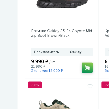
Ботинки Oakley 23-24 Coyote Mid
Кр
Zip Boot Brown/Black
Ad
Производитель
Oakley
9 990 ₽
6
/шт
21 990 ₽
16
Экономия 12 000 ₽
Эк
-58%
-5