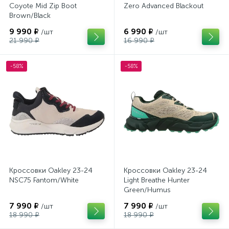
Coyote Mid Zip Boot
Zero Advanced Blackout
Brown/Black
9 990 ₽
6 990 ₽
/шт
/шт
21 990 ₽
16 990 ₽
-58%
-58%
Кроссовки Oakley 23-24
Кроссовки Oakley 23-24
NSC75 Fantom/White
Light Breathe Hunter
Green/Humus
7 990 ₽
7 990 ₽
/шт
/шт
18 990 ₽
18 990 ₽