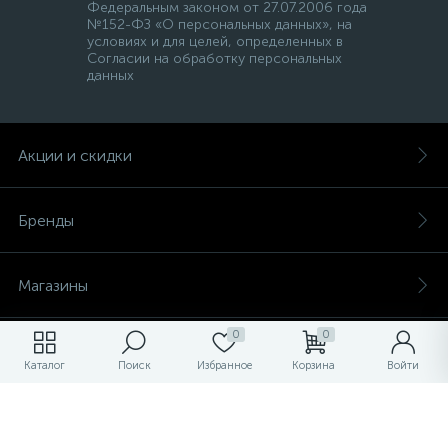
Федеральным законом от 27.07.2006 года
№152-ФЗ «О персональных данных», на
условиях и для целей, определенных в
Согласии на обработку персональных
данных
Акции и скидки
Бренды
Магазины
0
0
Услуги
Каталог
Поиск
Избранное
Корзина
Войти
О магазине