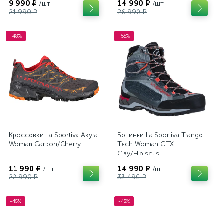
9 990 ₽
14 990 ₽
/шт
/шт
21 990 ₽
26 990 ₽
-48%
-55%
Кроссовки La Sportiva Akyra
Ботинки La Sportiva Trango
Woman Carbon/Cherry
Tech Woman GTX
Clay/Hibiscus
11 990 ₽
14 990 ₽
/шт
/шт
22 990 ₽
33 490 ₽
-45%
-45%