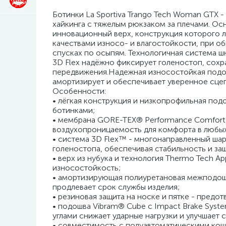
Ботинки La Sportiva Trango Tech Woman GTX -
хайкинга с тяжелым рюкзаком за плечами. Осн
инновационный верх, конструкция которого 
качествами износо- и влагостойкости, при о
спусках по осыпям. Технологичная система ш
3D Flex надёжно фиксирует голеностоп, сохр
передвижения.Надежная износостойкая подош
амортизирует и обеспечивает уверенное сце
Особенности:
• лёгкая конструкция и низкопрофильная под
ботинками;
• мембрана GORE-TEX® Performance Comfort
воздухопроницаемость для комфорта в любых
• система 3D Flex™ - многонаправленный ша
голеностопа, обеспечивая стабильность и защ
• верх из нубука и технология Thermo Tech A
износостойкость;
• амортизирующая полиуретановая межподошв
продлевает срок службы изделия;
• резиновая защита на носке и пятке - предо
• подошва Vibram® Cube с Impact Brake Sys
углами снижает ударные нагрузки и улучшает 
• совместимость с полуавтоматическими кошк