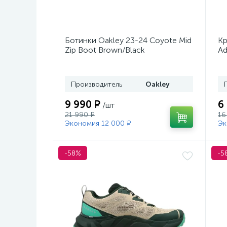
Ботинки Oakley 23-24 Coyote Mid
Кр
Zip Boot Brown/Black
Ad
Производитель
Oakley
9 990 ₽
6
/шт
21 990 ₽
16
Экономия 12 000 ₽
Эк
-58%
-5