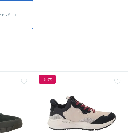
 выбор!
-58%