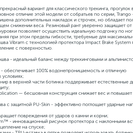
 прекрасный вариант для классического трекинга, прогулок в
овное отличие этой модели от собратьев по серии, Trango 
лишена дополнительных накладок и строчек, но обладает п
бщем снижении веса. Резиновый рант уверенно защищает от
нуровки позволяет осуществить идеальную подгонку по ног
аняя при этом пределы гибкости, требуемые для максимал
ва Vibram с технологией протектора Impact Brake System
пление с поверхностью.
ошва - идеальный баланс между треккинговыми и альпинист
 - обеспечивает 100% водонепроницаемость и отличную
 условиях;
рнир в верхней части ботинка поддерживает естественные 
иту;
pplication — бесшовная конструкция снижает вес и повышает
а с защитной PU-Skin - эффективно поглощает ударные наг
твращает повреждения от ударов о камни и корни;
tem™ - инновационный рисунок протектора с наклонными в
сцепление на спуске;
ами - TPU-вставка в пятке позволяет использовать ботинки