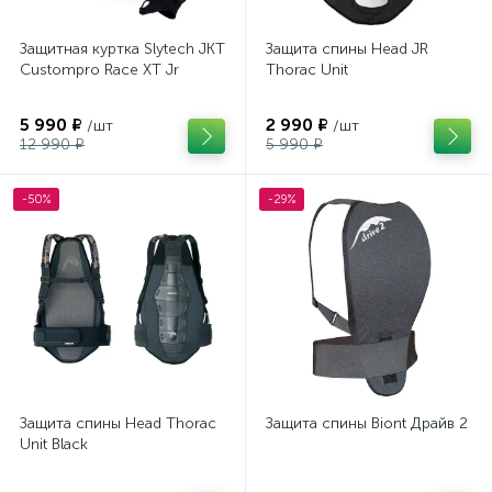
Защитная куртка Slytech JKT
Защита спины Head JR
Custompro Race XT Jr
Thorac Unit
5 990 ₽
2 990 ₽
/шт
/шт
12 990 ₽
5 990 ₽
-50%
-29%
Защита спины Head Thorac
Защита спины Biont Драйв 2
Unit Black