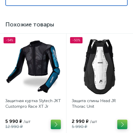
Похожие товары
-54%
-50%
Защитная куртка Slytech JKT
Защита спины Head JR
Custompro Race XT Jr
Thorac Unit
5 990 ₽
2 990 ₽
/шт
/шт
12 990 ₽
5 990 ₽