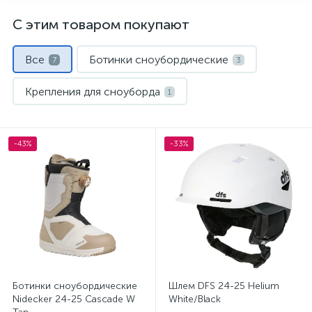
С этим товаром покупают
Все
Ботинки сноубордические
7
3
Крепления для сноуборда
1
Маски и линзы
Чехлы для сноубордов
1
1
-43%
-33%
Шлемы
1
Ботинки сноубордические
Шлем DFS 24-25 Helium
Nidecker 24-25 Cascade W
White/Black