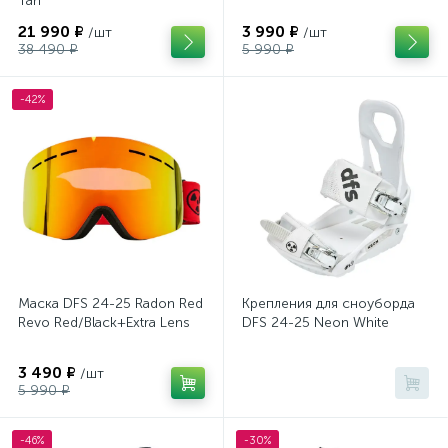
Tan
21 990 ₽
3 990 ₽
/шт
/шт
38 490 ₽
5 990 ₽
-42%
Маска DFS 24-25 Radon Red
Крепления для сноуборда
Revo Red/Black+Extra Lens
DFS 24-25 Neon White
3 490 ₽
/шт
5 990 ₽
-46%
-30%