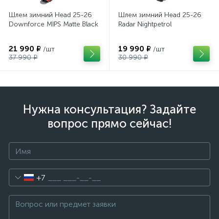
Шлем зимний Head 25-26
Шлем зимний Head 25-26
Downforce MIPS Matte Black
Radar Nightpetrol
21 990 ₽
19 990 ₽
/шт
/шт
37 990 ₽
30 990 ₽
Нужна консультация? Задайте
вопрос прямо сейчас!
+7