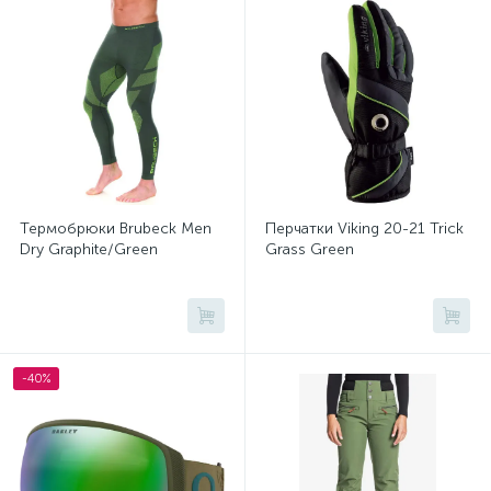
Перчатки и варежки
Термобелье
1
1
Штаны для сноуборда
1
Термобрюки Brubeck Men
Перчатки Viking 20-21 Trick
Dry Graphite/Green
Grass Green
-40%