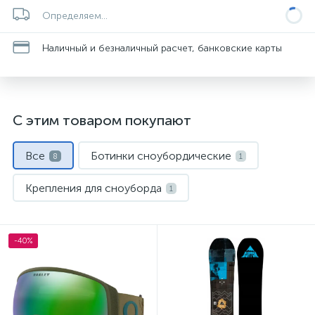
Определяем...
Наличный и безналичный расчет, банковские карты
С этим товаром покупают
Все
Ботинки сноубордические
8
1
Крепления для сноуборда
1
Маски и линзы
Сноуборды
1
1
-40%
Термобелье
Флис и кофты
1
1
Шлемы
Штаны для сноуборда
1
1