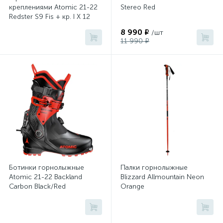
креплениями Atomic 21-22
Stereo Red
Redster S9 Fis + кр. I X 12
VAR (5001766070)
8 990 ₽
/шт
11 990 ₽
Ботинки горнолыжные
Палки горнолыжные
Atomic 21-22 Backland
Blizzard Allmountain Neon
Carbon Black/Red
Orange