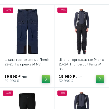
-33%
-39%
Штаны горнолыжные Phenix
Штаны горнолыжные Phenix
22-23 Twinpeaks M NV
23-24 Thunderbolt Pants M
BK
19 990 ₽
19 990 ₽
/шт
/шт
29 990 ₽
32 990 ₽
-39%
-41%