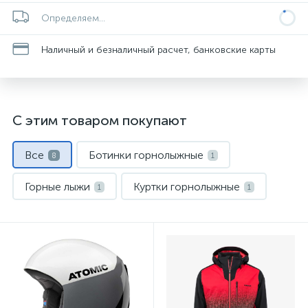
Определяем...
Наличный и безналичный расчет, банковские карты
С этим товаром покупают
Все
Ботинки горнолыжные
8
1
Горные лыжи
Куртки горнолыжные
1
1
Маски и линзы
Носки спортивные
1
1
Палки горнолыжные
1
Перчатки и варежки
Шлемы
1
1