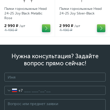
Палки горнолыжные Head
Палки горнолыжные Head
24-25 Joy Black Metallic
24-25 Joy Silver-Black
Rose
2 990 ₽
2 990 ₽
/шт
/шт
4 490 ₽
4 490 ₽
Нужна консультация? Задайте
вопрос прямо сейчас!
+7