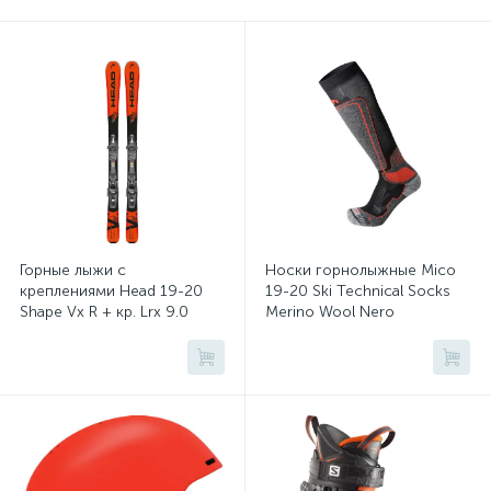
Маски и линзы
Носки спортивные
1
1
Флис и кофты
Шлемы
1
1
Штаны горнолыжные
1
Горные лыжи с
Носки горнолыжные Mico
креплениями Head 19-20
19-20 Ski Technical Socks
Shape Vx R + кр. Lrx 9.0
Merino Wool Nero
(111637)