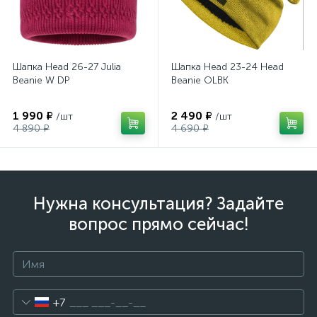
Шапка Head 26-27 Julia
Шапка Head 23-24 Head
Beanie W DP
Beanie OLBK
1 990 ₽
2 490 ₽
/шт
/шт
4 890 ₽
4 690 ₽
Нужна консультация? Задайте
вопрос прямо сейчас!
+7