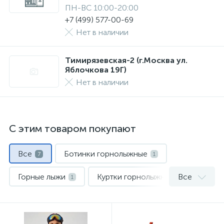
ПН-ВС 10:00-20:00
+7 (499) 577-00-69
Нет в наличии
Тимирязевская-2 (г.Москва ул.
Яблочкова 19Г)
Нет в наличии
С этим товаром покупают
Все
Ботинки горнолыжные
7
1
Горные лыжи
Куртки горнолыжные
Все
1
1
Маски и линзы
Шлемы
1
1
Штаны горнолыжные
2