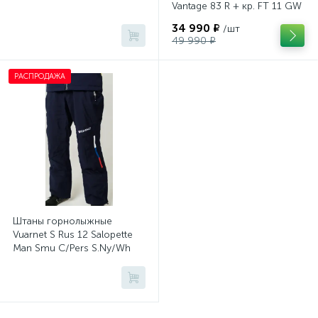
Vantage 83 R + кр. FT 11 GW
34 990 ₽
/шт
49 990 ₽
РАСПРОДАЖА
Штаны горнолыжные
Vuarnet S Rus 12 Salopette
Man Smu C/Pers S.Ny/Wh
S./S.R/R