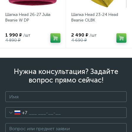
Шапка Head 26-27 Julia
Шапка Head 23-24 Head
Beanie W DP
Beanie OLBK
1 990 ₽
2 490 ₽
/шт
/шт
4 890 ₽
4 690 ₽
Нужна консультация? Задайте
вопрос прямо сейчас!
+7