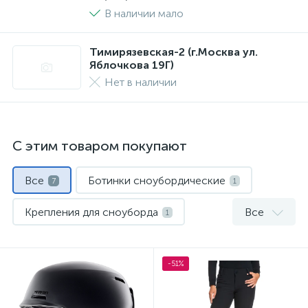
В наличии мало
Тимирязевская-2 (г.Москва ул.
Яблочкова 19Г)
Нет в наличии
С этим товаром покупают
Все
Ботинки сноубордические
7
1
Крепления для сноуборда
Все
1
Маски и линзы
Носки спортивные
1
1
-51%
Сноуборды
Шлемы
1
1
Штаны для сноуборда
1