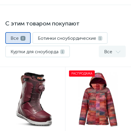
С этим товаром покупают
Все
Ботинки сноубордические
8
1
Куртки для сноуборда
Все
1
Носки спортивные
Сноуборды
1
1
РАСПРОДАЖА
Термобелье
Шлемы
2
1
Штаны для сноуборда
1