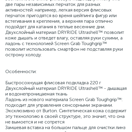
две пары независимых перчаток для разных
активностей: например, легкая версия флисовых
перчаток пригодятся во время шейпинга фигур или
встегивания в крепления, а верхняя пара отлично
подойдет для катания в теплые весенние дни.
Двухслойный материал DRYRIDE Ultrashell™ позволит
коже дышать и отведет влагу, оставляя руки сухими, а
ладонь с технологией Screen Grab Toughgrip™
позволит использовать смартфон не подставляя руки
острому холоду.
Особенности:
Быстросохнущая флисовая подкладка 220 г
Двухслойный материал DRYRIDE Ultrashell™ - дышащая
и водонепроницаемая ткань
Ладонь из нового материала Screen Grab Toughgrip™:
подходит для управления сенсорными экранами.
Эксклюзивно от Burton. Синтетическая кожа содержит
эту технологию в своей структуре, это значит, что она
не вымоется и не сотрется
Замшевая вставка на большом пальце для очистки линз