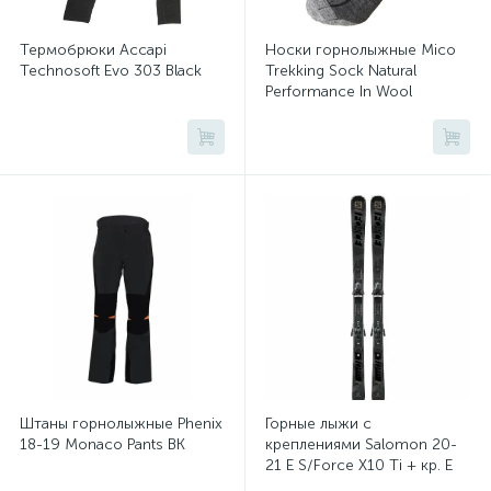
Термобрюки Accapi
Носки горнолыжные Mico
Technosoft Evo 303 Black
Trekking Sock Natural
Performance In Wool
Antracite Mel
Штаны горнолыжные Phenix
Горные лыжи с
18-19 Monaco Pants BK
креплениями Salomon 20-
21 E S/Force X10 Ti + кр. E
Z12 GW (40550210)