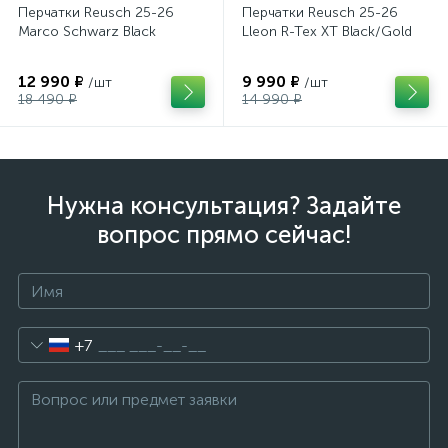
Перчатки Reusch 25-26
Перчатки Reusch 25-26
Marco Schwarz Black
Lleon R-Tex XT Black/Gold
12 990 ₽
9 990 ₽
/шт
/шт
18 490 ₽
14 990 ₽
Нужна консультация? Задайте
вопрос прямо сейчас!
+7