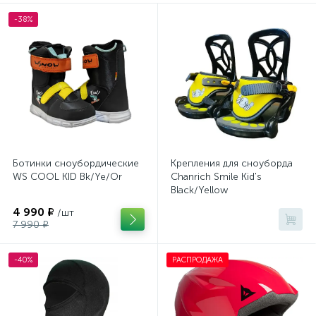
-38%
Крепления для сноуборда
1
Куртки горнолыжные
Шлемы
1
1
Штаны горнолыжные
1
Ботинки сноубордические
Крепления для сноуборда
WS COOL KID Bk/Ye/Or
Chanrich Smile Kid's
Black/Yellow
4 990 ₽
/шт
7 990 ₽
-40%
РАСПРОДАЖА