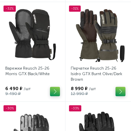
-32%
-31%
Варежки Reusch 25-26
Перчатки Reusch 25-26
Morris GTX Black/White
Isidro GTX Burnt Olive/Dark
Brown
6 490 ₽
8 990 ₽
/шт
/шт
9 490 ₽
12 990 ₽
-30%
-33%