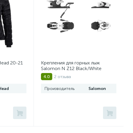
Head 20-21
Крепления для горных лыж
Salomon N Z12 Black/White
2 отзыва
4.0
Head
Производитель
Salomon