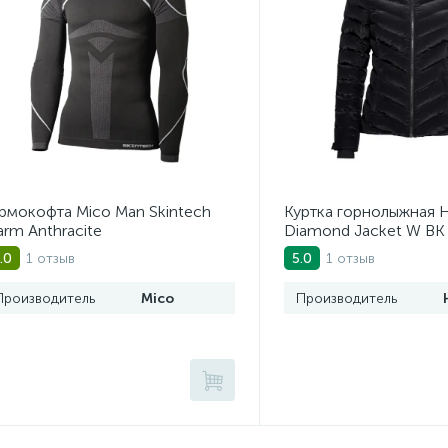
рмокофта Mico Man Skintech
Куртка горнолыжная 
rm Anthracite
Diamond Jacket W BK
1 отзыв
1 отзыв
.0
5.0
Производитель
Mico
Производитель