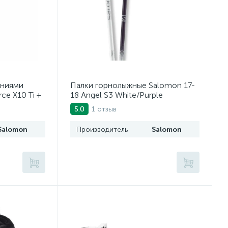
ениями
Палки горнолыжные Salomon 17-
ce X10 Ti +
18 Angel S3 White/Purple
10)
1 отзыв
5.0
Salomon
Производитель
Salomon