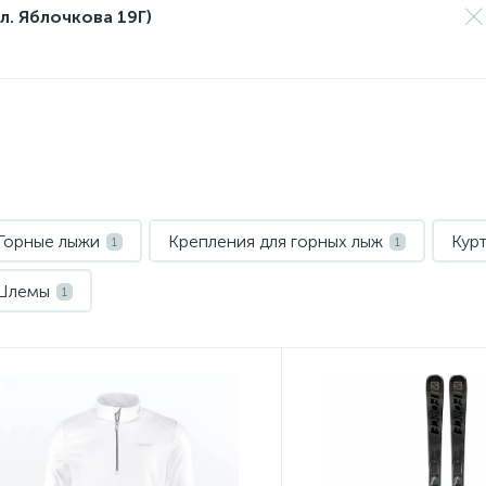
л. Яблочкова 19Г)
Горные лыжи
Крепления для горных лыж
Кур
1
1
Шлемы
1