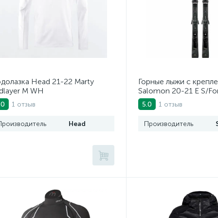
долазка Head 21-22 Marty
Горные лыжи с крепл
dlayer M WH
Salomon 20-21 E S/For
кр. E Z12 GW (405502
1 отзыв
1 отзыв
.0
5.0
Производитель
Head
Производитель