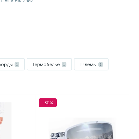
Нет в наличии
борды
Термобелье
Шлемы
1
1
1
-30%