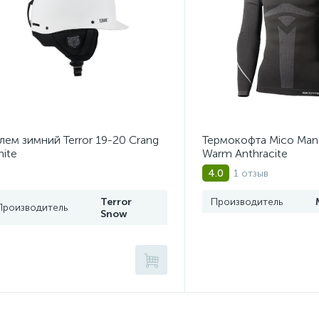
ем зимний Terror 19-20 Crang
Термокофта Mico Man 
ite
Warm Anthracite
1 отзыв
4.0
Terror
Производитель
Производитель
Snow