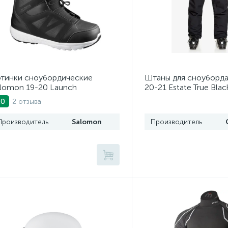
тинки сноубордические
Штаны для сноуборда 
lomon 19-20 Launch
20-21 Estate True Blac
ack/White
2 отзыва
.0
Производитель
Salomon
Производитель