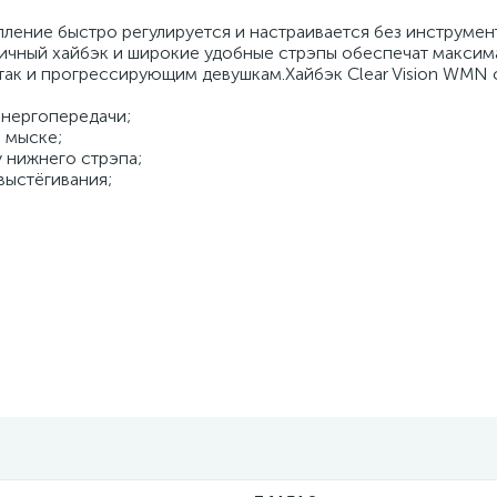
пление быстро регулируется и настраивается без инструмент
мичный хайбэк и широкие удобные стрэпы обеспечат макси
так и прогрессирующим девушкам.Хайбэк Clear Vision WMN 
энергопередачи;
а мыске;
 нижнего стрэпа;
выстёгивания;