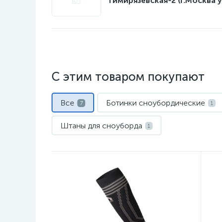
Тимирязевская-2 (г.Москва у
С этим товаром покупают
Все
Ботинки сноубордические
7
1
Штаны для сноуборда
1