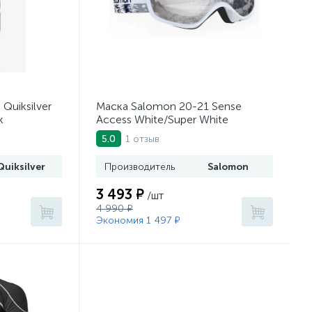
Quiksilver
Маска Salomon 20-21 Sense
k
Access White/Super White
1 отзыв
5.0
Quiksilver
Производитель
Salomon
3 493 ₽
/шт
4 990 ₽
Экономия 1 497 ₽