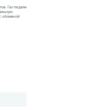
ов. Газ педали
мальную
с обливкой