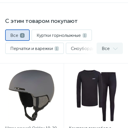
С этим товаром покупают
Все
Куртки горнолыжные
6
1
Перчатки и варежки
Сноуборды
Все
1
1
Термобелье
Флис и кофты
1
1
Шлемы
1