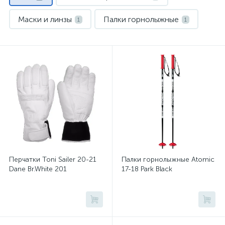
Маски и линзы
Палки горнолыжные
1
1
Перчатки и варежки
Термобелье
1
1
Флис и кофты
Шлемы
1
1
Штаны горнолыжные
1
Перчатки Toni Sailer 20-21
Палки горнолыжные Atomic
Dane Br.White 201
17-18 Park Black