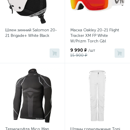
Шлем зимний Salomon 20-
Маска Oakley 20-21 Flight
21 Brigade+ White Black
Tracker XM FP White
W/Prizm Torch Gbl
9 990 ₽
/шт
15 900 ₽
Термокофта Mico Man
Штаны горнолыжные Toni