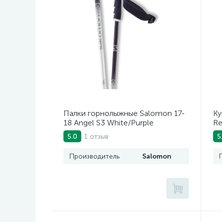
Палки горнолыжные Salomon 17-
Ку
18 Angel S3 White/Purple
Re
1 отзыв
5.0
5
Производитель
Salomon