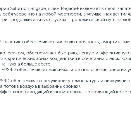
рии Salomon Brigade, шлем Brigade+ включает в себя запа
 себя уверенно на любой местности, а улучшенная вентиля
 при продолжительных спусках. Проложите свой путь на лю
BS-пластика обеспечивает высокую прочность, амортизацию
с колесиком, обеспечивает быструю, легкую и эффективную 
сти в критических зонах воздействия в сочетании с эксклюз
она нужна больше всего.
я EPS4D обеспечивает максимальное поглощение энергии уд
EPS4D обеспечивают регулировку температуры и циркуляцию
 потока воздуха в выбранных зонах).
эффективно отводящий влагу материал, позволяющий коже о