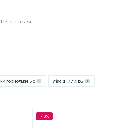
Нет в наличии
тки горнолыжные
Маски и линзы
1
1
-40%