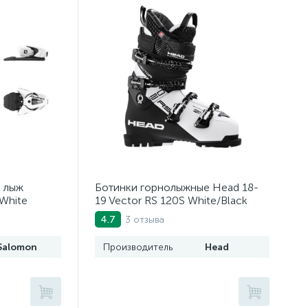
х лыж
Ботинки горнолыжные Head 18-
White
19 Vector RS 120S White/Black
3 отзыва
4.7
Salomon
Производитель
Head