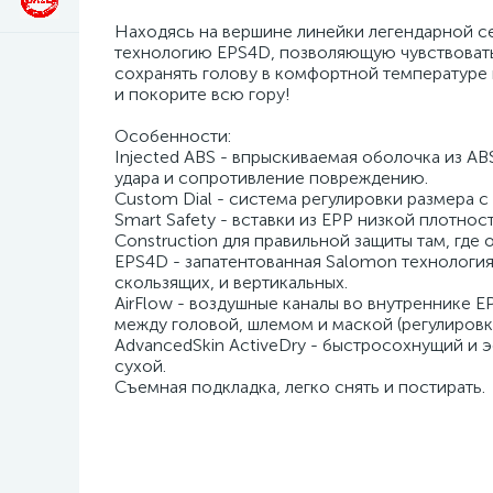
Находясь на вершине линейки легендарной се
технологию EPS4D, позволяющую чувствовать
сохранять голову в комфортной температуре
и покорите всю гору!
Особенности:
Injected ABS - впрыскиваемая оболочка из A
удара и сопротивление повреждению.
Custom Dial - система регулировки размера 
Smart Safety - вставки из EPP низкой плотно
Construction для правильной защиты там, где 
EPS4D - запатентованная Salomon технологи
скользящих, и вертикальных.
AirFlow - воздушные каналы во внутреннике 
между головой, шлемом и маской (регулировка
AdvancedSkin ActiveDry - быстросохнущий и 
сухой.
Съемная подкладка, легко снять и постирать.