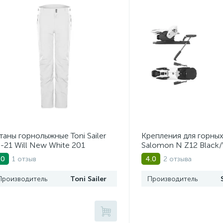
аны горнолыжные Toni Sailer
Крепления для горны
-21 Will New White 201
Salomon N Z12 Black/
1 отзыв
2 отзыва
.0
4.0
Производитель
Toni Sailer
Производитель