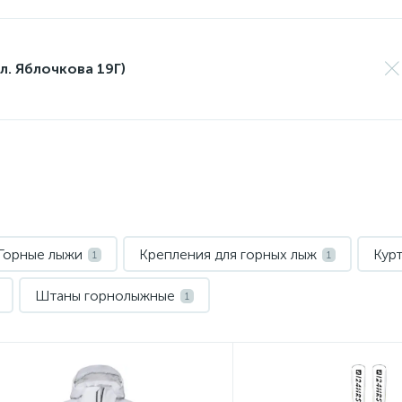
л. Яблочкова 19Г)
Горные лыжи
Крепления для горных лыж
Кур
1
1
Штаны горнолыжные
1