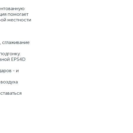
тентованную
ция помогает
бой местности
, сглаживание
подгонку.
ивной EPS4D
аров - и
 воздуха
ставаться