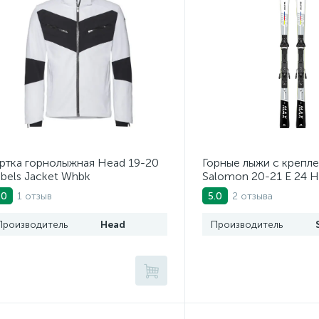
ртка горнолыжная Head 19-20
Горные лыжи с крепл
bels Jacket Whbk
Salomon 20-21 E 24 H
Z10 GW (4081790010)
1 отзыв
2 отзыва
.0
5.0
Производитель
Head
Производитель