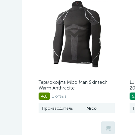
Термокофта Mico Man Skintech
Шт
Warm Anthracite
20
1 отзыв
4.0
5
Производитель
Mico