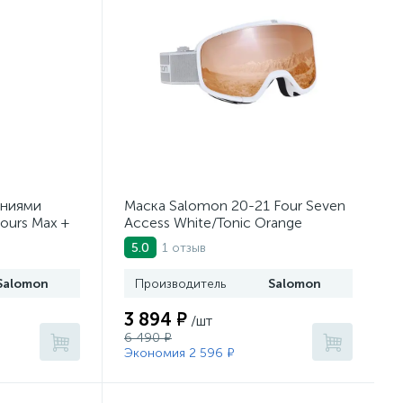
ениями
Маска Salomon 20-21 Four Seven
ours Max +
Access White/Tonic Orange
1 отзыв
5.0
Salomon
Производитель
Salomon
3 894 ₽
/шт
6 490 ₽
Экономия 2 596 ₽