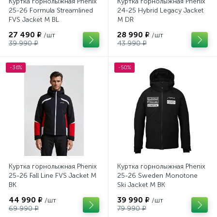
Куртка горнолыжная Phenix
Куртка горнолыжная Phenix
25-26 Formula Streamlined
24-25 Hybrid Legacy Jacket
FVS Jacket M BL
M DR
27 490 ₽
28 990 ₽
/шт
/шт
39 990 ₽
43 990 ₽
-36%
-50%
Куртка горнолыжная Phenix
Куртка горнолыжная Phenix
25-26 Fall Line FVS Jacket M
25-26 Sweden Monotone
BK
Ski Jacket M BK
44 990 ₽
39 990 ₽
/шт
/шт
69 990 ₽
79 990 ₽