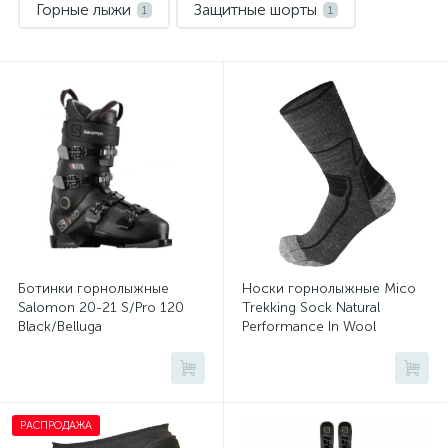
Горные лыжи
Защитные шорты
1
1
Маски и линзы
Носки спортивные
1
1
Палки горнолыжные
Термобелье
1
1
Шлемы
1
Ботинки горнолыжные
Носки горнолыжные Mico
Salomon 20-21 S/Pro 120
Trekking Sock Natural
Black/Belluga
Performance In Wool
Antracite Mel
РАСПРОДАЖА