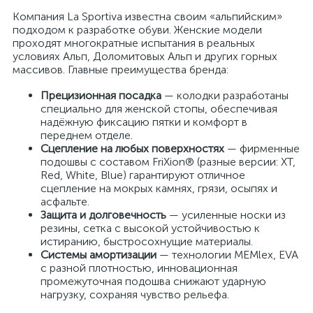
Компания La Sportiva известна своим «альпийским»
подходом к разработке обуви. Женские модели
проходят многократные испытания в реальных
условиях Альп, Доломитовых Альп и других горных
массивов. Главные преимущества бренда:
Прецизионная посадка
— колодки разработаны
специально для женской стопы, обеспечивая
надёжную фиксацию пятки и комфорт в
переднем отделе.
Сцепление на любых поверхностях
— фирменные
подошвы с составом FriXion® (разные версии: XT,
Red, White, Blue) гарантируют отличное
сцепление на мокрых камнях, грязи, осыпях и
асфальте.
Защита и долговечность
— усиленные носки из
резины, сетка с высокой устойчивостью к
истиранию, быстросохнущие материалы.
Системы амортизации
— технологии MEMlex, EVA
с разной плотностью, инновационная
промежуточная подошва снижают ударную
нагрузку, сохраняя чувство рельефа.