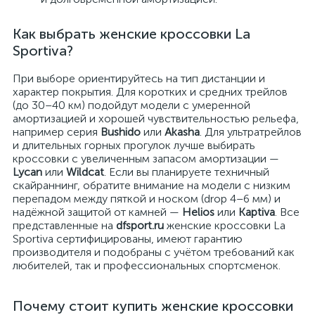
Как выбрать женские кроссовки La
Sportiva?
При выборе ориентируйтесь на тип дистанции и
характер покрытия. Для коротких и средних трейлов
(до 30–40 км) подойдут модели с умеренной
амортизацией и хорошей чувствительностью рельефа,
например серия
Bushido
или
Akasha
. Для ультратрейлов
и длительных горных прогулок лучше выбирать
кроссовки с увеличенным запасом амортизации —
Lycan
или
Wildcat
. Если вы планируете техничный
скайраннинг, обратите внимание на модели с низким
перепадом между пяткой и носком (drop 4–6 мм) и
надёжной защитой от камней —
Helios
или
Kaptiva
. Все
представленные на
dfsport.ru
женские кроссовки La
Sportiva сертифицированы, имеют гарантию
производителя и подобраны с учётом требований как
любителей, так и профессиональных спортсменок.
Почему стоит купить женские кроссовки