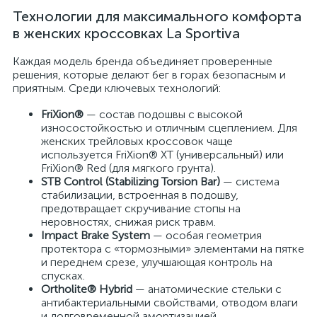
Технологии для максимального комфорта
в женских кроссовках La Sportiva
Каждая модель бренда объединяет проверенные
решения, которые делают бег в горах безопасным и
приятным. Среди ключевых технологий:
FriXion®
— состав подошвы с высокой
износостойкостью и отличным сцеплением. Для
женских трейловых кроссовок чаще
используется FriXion® XT (универсальный) или
FriXion® Red (для мягкого грунта).
STB Control (Stabilizing Torsion Bar)
— система
стабилизации, встроенная в подошву,
предотвращает скручивание стопы на
неровностях, снижая риск травм.
Impact Brake System
— особая геометрия
протектора с «тормозными» элементами на пятке
и переднем срезе, улучшающая контроль на
спусках.
Ortholite® Hybrid
— анатомические стельки с
антибактериальными свойствами, отводом влаги
и долговременной амортизацией.