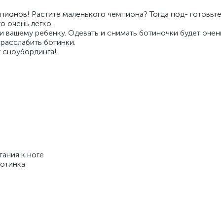
ионов! Растите маленького чемпиона? Тогда под- готовьте
о очень легко.
и вашему ребенку. Одевать и снимать ботиночки будет очень
расслабить ботинки.
т сноубординга!
гания к ноге
отинка