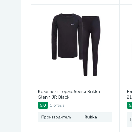
Комплект термобелья Rukka
Бл
Glenn JR Black
21
1 отзыв
5.0
5
Производитель
Rukka