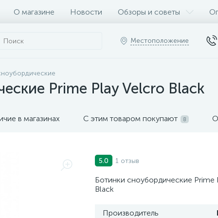
О магазине
Новости
Обзоры и советы
Оп
Местоположение
сноубордические
ские Prime Play Velcro Black
ичие в магазинах
С этим товаром покупают
О
8
1 отзыв
5.0
Ботинки сноубордические Prime P
Black
Производитель