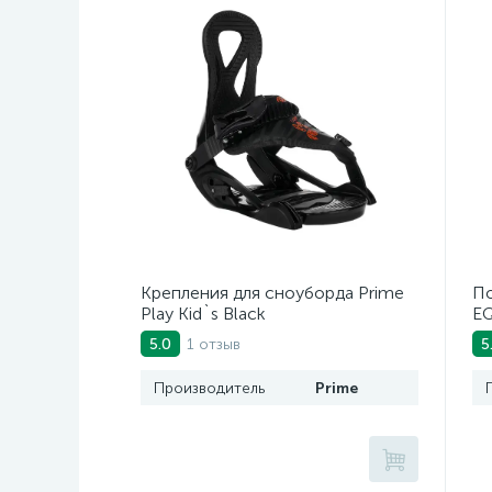
Крепления для сноуборда Prime
По
Play Kid`s Black
EQ
1 отзыв
5.0
5
Производитель
Prime