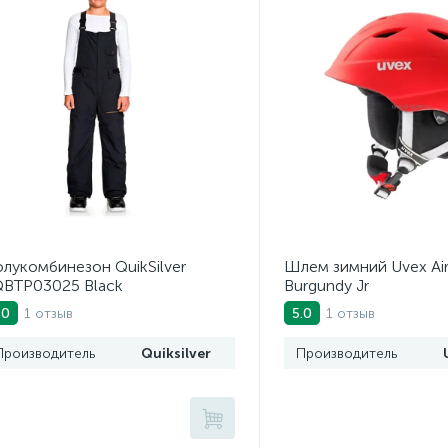
лукомбинезон QuikSilver
Шлем зимний Uvex Air
BTP03025 Black
Burgundy Jr
1 отзыв
1 отзыв
.0
5.0
Производитель
Quiksilver
Производитель