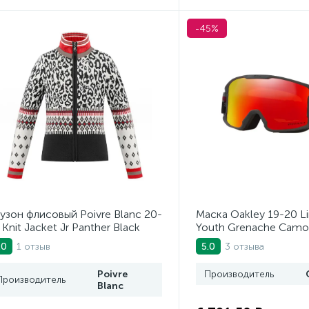
-45%
узон флисовый Poivre Blanc 20-
Маска Oakley 19-20 Li
 Knit Jacket Jr Panther Black
Youth Grenache Camo
Torch Gbl
1 отзыв
3 отзыва
.0
5.0
Poivre
Производитель
Производитель
Blanc