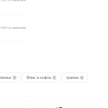
Нет в наличии
обелье
Флис и кофты
Шапки
1
1
1