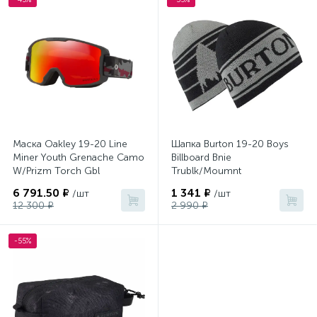
Маска Oakley 19-20 Line
Шапка Burton 19-20 Boys
Miner Youth Grenache Camo
Billboard Bnie
W/Prizm Torch Gbl
Trublk/Moumnt
6 791.50 ₽
1 341 ₽
/шт
/шт
12 300 ₽
2 990 ₽
-55%