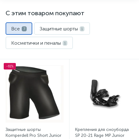
С этим товаром покупают
Все
Защитные шорты
7
1
Косметички и пеналы
1
Крепления для сноуборда
1
-61%
Маски и линзы
Термобелье
1
1
Шапки
Шлемы
1
1
Защитные шорты
Крепления для сноуборда
Komperdell Pro Short Junior
SP 20-21 Rage MP Junior