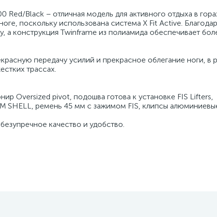
0 Red/Black – отличная модель для активного отдыха в гор
оге, поскольку использована система X Fit Active. Благода
гу, а конструкция Twinframe из полиамида обеспечивает б
красную передачу усилий и прекрасное облегание ноги, в р
естких трассах.
р Oversized pivot, подошва готова к установке FIS Lifters,
M SHELL, ремень 45 мм с зажимом FIS, клипсы алюминиевы
 безупречное качество и удобство.