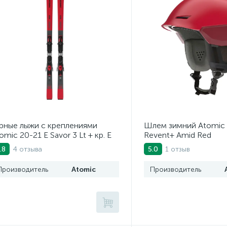
рные лыжи с креплениями
Шлем зимний Atomic 
omic 20-21 E Savor 3 Lt + кр. E
Revent+ Amid Red
 10 GW
4 отзыва
1 отзыв
.8
5.0
Производитель
Atomic
Производитель