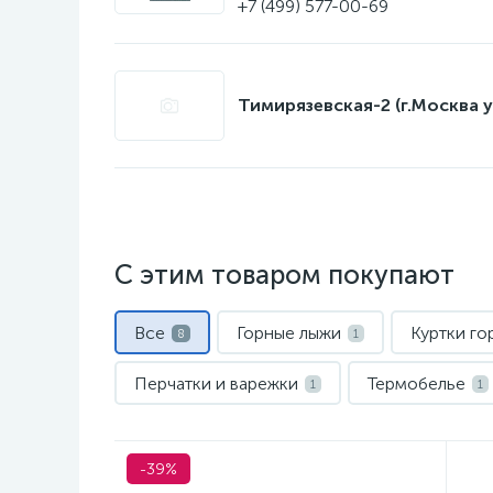
+7 (499) 577-00-69
Тимирязевская-2 (г.Москва у
С этим товаром покупают
Все
Горные лыжи
Куртки г
8
1
Перчатки и варежки
Термобелье
1
1
-39%