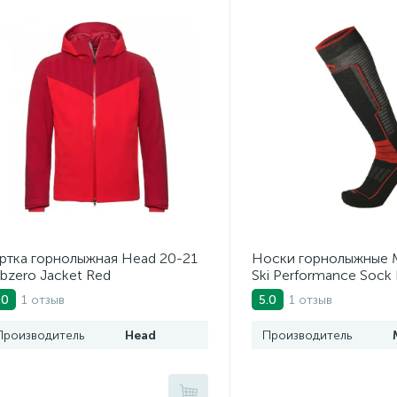
ртка горнолыжная Head 20-21
Носки горнолыжные M
bzero Jacket Red
Ski Performance Sock 
Polypropylene Nero R
1 отзыв
1 отзыв
.0
5.0
Производитель
Head
Производитель