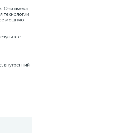
ах. Они имеют
ря технологии
олее мощную
езультате —
е, внутренний