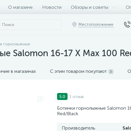
О магазине
Новости
Обзоры и советы
Оп
Местоположение
и горнолыжные
е Salomon 16-17 X Max 100 Re
ичие в магазинах
С этим товаром покупают
О
8
1 отзыв
5.0
Ботинки горнолыжные Salomon 16
Red/Black
Производитель
Sa