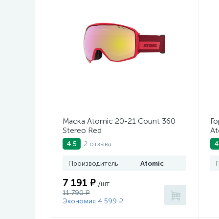
Маска Atomic 20-21 Count 360
Го
Stereo Red
At
M
2 отзыва
4.5
4
Производитель
Atomic
7 191 ₽
/шт
11 790 ₽
Экономия 4 599 ₽