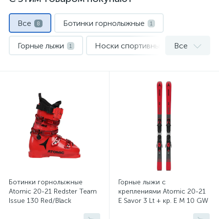
Все
Ботинки горнолыжные
8
1
Горные лыжи
Носки спортивные
Все
1
1
Палки горнолыжные
1
Перчатки и варежки
Термобелье
1
1
Шлемы
Штаны горнолыжные
1
1
Ботинки горнолыжные
Горные лыжи с
Atomic 20-21 Redster Team
креплениями Atomic 20-21
Issue 130 Red/Black
E Savor 3 Lt + кр. E M 10 GW