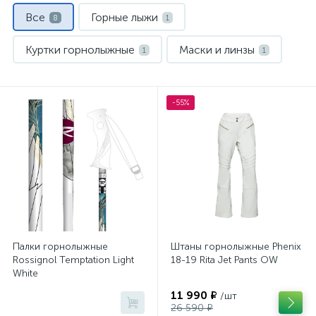
Все
Горные лыжи
8
1
Куртки горнолыжные
Маски и линзы
1
1
Носки спортивные
Палки горнолыжные
1
1
-55%
Термобелье
Шлемы
1
1
Штаны горнолыжные
1
Палки горнолыжные
Штаны горнолыжные Phenix
Rossignol Temptation Light
18-19 Rita Jet Pants OW
White
11 990 ₽
/шт
26 590 ₽