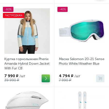
-80%
-40%
РАСПРОДАЖА
Куртка горнолыжная Phenix
Маска Salomon 20-21 Sense
Amanda Hybrid Down Jacket
Photo White/Weather Blue
With Fur CB
7 990 ₽
4 794 ₽
/шт
/шт
39 990 ₽
7 990 ₽