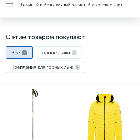
Наличный и безналичный расчет, банковские карты
С этим товаром покупают
Все
Горные лыжи
8
1
Крепления для горных лыж
1
Куртки горнолыжные
1
Носки спортивные
Палки горнолыжные
1
1
Термобелье
Флис и кофты
1
1
Штаны горнолыжные
1