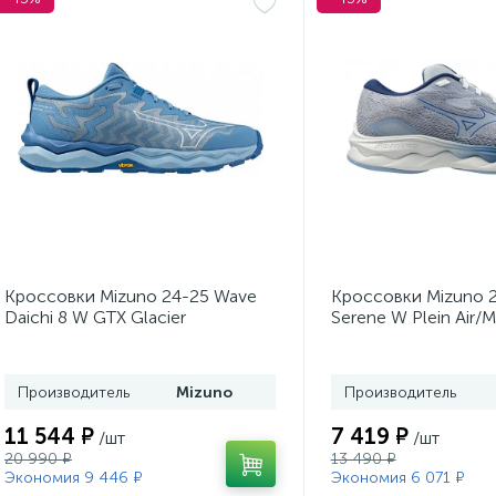
Кроссовки Mizuno 24-25 Wave
Кроссовки Mizuno 
Daichi 8 W GTX Glacier
Serene W Plein Air/
Lake/White/Classic Blue
Blue/Estate Blue
Производитель
Mizuno
Производитель
11 544 ₽
7 419 ₽
/шт
/шт
20 990 ₽
13 490 ₽
Экономия 9 446 ₽
Экономия 6 071 ₽