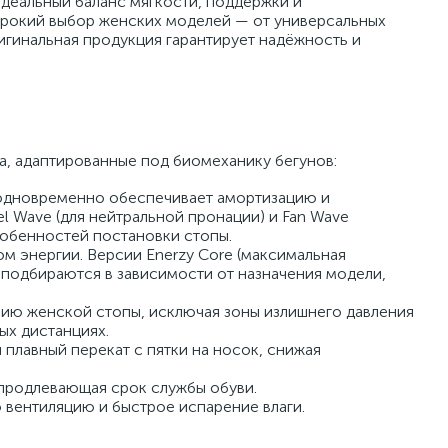
идеальный баланс мягкости, поддержки и
рокий выбор женских моделей — от универсальных
игинальная продукция гарантирует надёжность и
, адаптированные под биомеханику бегунов:
 одновременно обеспечивает амортизацию и
el Wave (для нейтральной пронации) и Fan Wave
собенностей постановки стопы.
м энергии. Версии Enerzy Core (максимальная
ая) подбираются в зависимости от назначения модели,
нию женской стопы, исключая зоны излишнего давления
ых дистанциях.
лавный перекат с пятки на носок, снижая
 продлевающая срок службы обуви.
вентиляцию и быстрое испарение влаги.