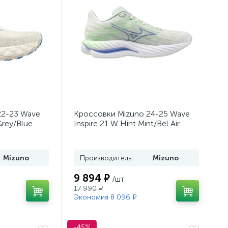
22-23 Wave
Кроссовки Mizuno 24-25 Wave
Grey/Blue
Inspire 21 W Hint Mint/Bel Air
Blue/Neo Mint
Mizuno
Производитель
Mizuno
9 894 ₽
/шт
17 990 ₽
Экономия 8 096 ₽
-45%