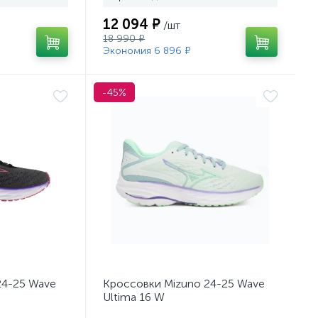
12 094 ₽
/шт
18 990 ₽
Экономия 6 896 ₽
-45%
24-25 Wave
Кроссовки Mizuno 24-25 Wave
Ultima 16 W
rose/Violin
Hintmint/Neomint/Paisleypurple