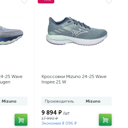
24-25 Wave
Кроссовки Mizuno 24-25 Wave
Mugen
Inspire 21 W
Tradewinds/White/Neo Mint
Mizuno
Производитель
Mizuno
9 894 ₽
/шт
17 990 ₽
Экономия 8 096 ₽