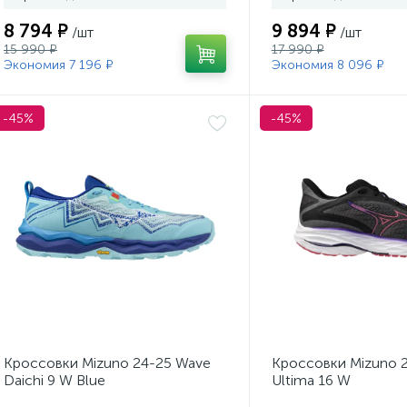
8 794 ₽
9 894 ₽
/шт
/шт
15 990 ₽
17 990 ₽
Экономия 7 196 ₽
Экономия 8 096 ₽
-45%
-45%
Кроссовки Mizuno 24-25 Wave
Кроссовки Mizuno 
Daichi 9 W Blue
Ultima 16 W
Radiance/White/ReflexBluC
Quietshade/Camellia