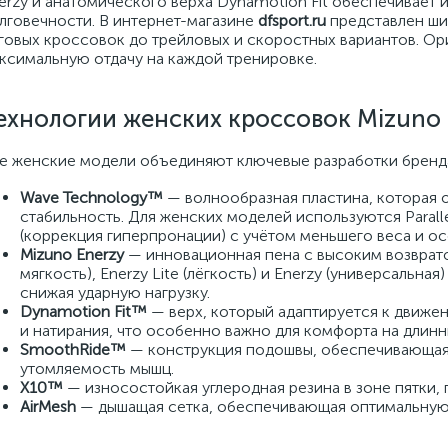
erzy и анатомического верха Dynamotion Fit обеспечивает 
лговечности. В интернет-магазине
dfsport.ru
представлен ши
говых кроссовок до трейловых и скоростных вариантов. Ор
ксимальную отдачу на каждой тренировке.
ехнологии женских кроссовок Mizuno
е женские модели объединяют ключевые разработки бренда
Wave Technology™
— волнообразная пластина, которая
стабильность. Для женских моделей используются Parall
(коррекция гиперпронации) с учётом меньшего веса и о
Mizuno Enerzy
— инновационная пена с высоким возврато
мягкость), Enerzy Lite (лёгкость) и Enerzy (универсальн
снижая ударную нагрузку.
Dynamotion Fit™
— верх, который адаптируется к движе
и натирания, что особенно важно для комфорта на длинн
SmoothRide™
— конструкция подошвы, обеспечивающая п
утомляемость мышц.
X10™
— износостойкая углеродная резина в зоне пятки,
AirMesh
— дышащая сетка, обеспечивающая оптимальную 