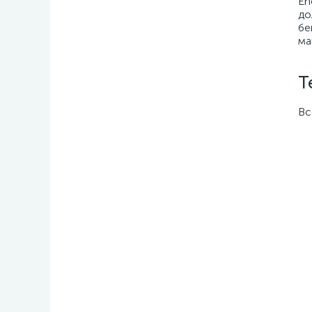
En
до
бе
ма
Т
Вс