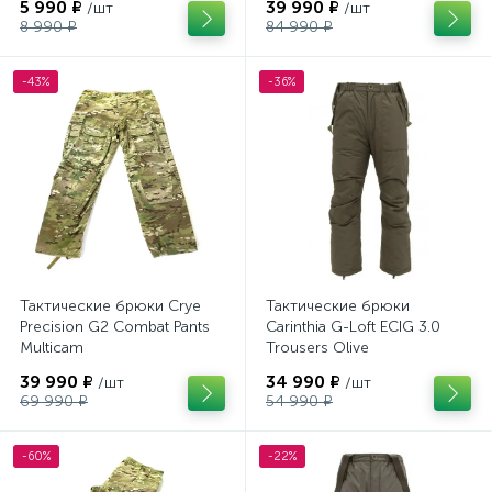
5 990 ₽
39 990 ₽
/шт
/шт
8 990 ₽
84 990 ₽
-43%
-36%
Тактические брюки Crye
Тактические брюки
Precision G2 Combat Pants
Carinthia G-Loft ECIG 3.0
Multicam
Trousers Olive
39 990 ₽
34 990 ₽
/шт
/шт
69 990 ₽
54 990 ₽
-60%
-22%