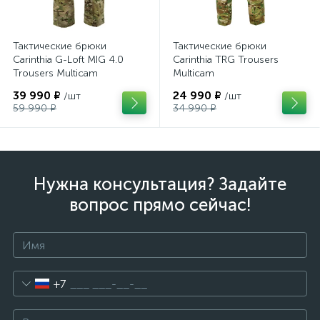
Тактические брюки
Тактические брюки
Carinthia G-Loft MIG 4.0
Carinthia TRG Trousers
Trousers Multicam
Multicam
39 990 ₽
24 990 ₽
/шт
/шт
59 990 ₽
34 990 ₽
Нужна консультация? Задайте
вопрос прямо сейчас!
+7