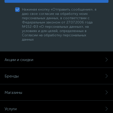
Нажимая кнопку «Отправить сообщение», я
даю свое согласие на обработку моих
персональных данных, в соответствии с
Федеральным законом от 27.07.2006 года
№152-ФЗ «О персональных данных», на
условиях и для целей, определенных в
Согласии на обработку персональных
данных
Акции и скидки
Бренды
Магазины
Услуги