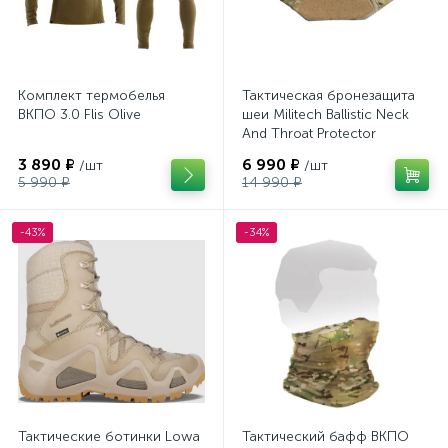
Комплект термобелья
Тактическая бронезащита
ВКПО 3.0 Flis Olive
шеи Militech Ballistic Neck
And Throat Protector
Multicam
3 890 ₽
6 990 ₽
/шт
/шт
5 990 ₽
14 990 ₽
-43%
-34%
Тактические ботинки Lowa
Тактический бафф ВКПО