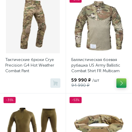
Тактические баффы
Тактические брюки
1
1
Тактические куртки
1
Тактическое термобелье
1
Тактические брюки Crye
Баллистическая боевая
Precision G4 Hot Weather
рубашка US Army Ballistic
Combat Pant
Combat Shirt FR Multicam
59 990 ₽
/шт
94 990 ₽
-35%
-53%